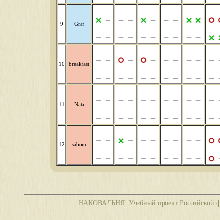
9
Graf
10
breakfast
11
Nata
12
sabom
НАКОВАЛЬНЯ. Учебный проект Российской фед