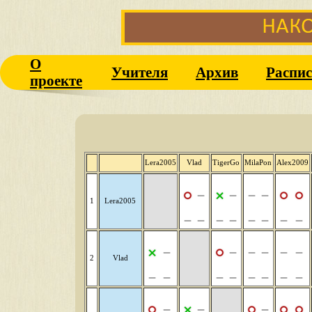
О
Учителя
Архив
Распис
проекте
Lera2005
Vlad
TigerGo
MilaPon
Alex2009
1
Lera2005
2
Vlad