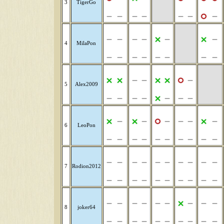
3
TigerGo
4
MilaPon
5
Alex2009
6
LeoPon
7
Rodion2012
8
joker64