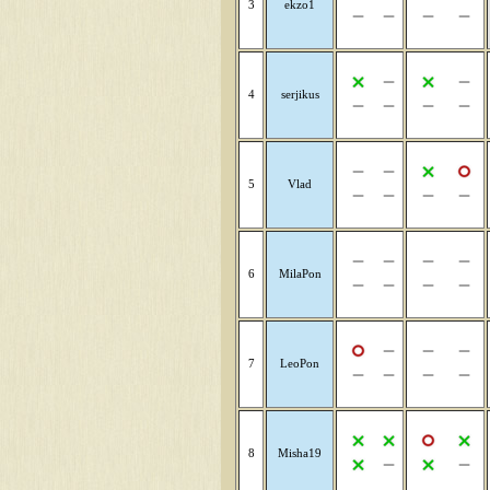
3
ekzo1
4
serjikus
5
Vlad
6
MilaPon
7
LeoPon
8
Misha19