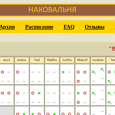
Архив
Расписание
FAQ
Отзывы
"B
ekzo1
serjikus
Vlad
MilaPon
LeoPon
Misha19
breakfast
Nat