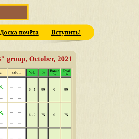
Доска почёта
Вступить!
" group, October, 2021
Bonus
Total
a
sabom
W-L
%
%
%
6 - 1
86
0
86
6 - 2
75
0
75