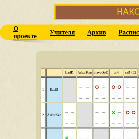
О
Учителя
Архив
Распис
проекте
Basil1
AskarKzn
SlavaGoD
ar4
sai1732
1
Basil1
2
AskarKzn