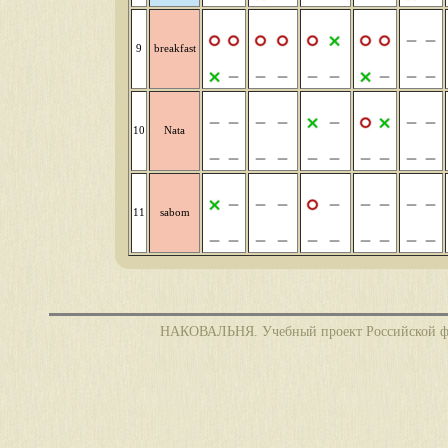
9
breakfast
10
Nata
11
sabom
НАКОВАЛЬНЯ. Учебный проект Российской фед