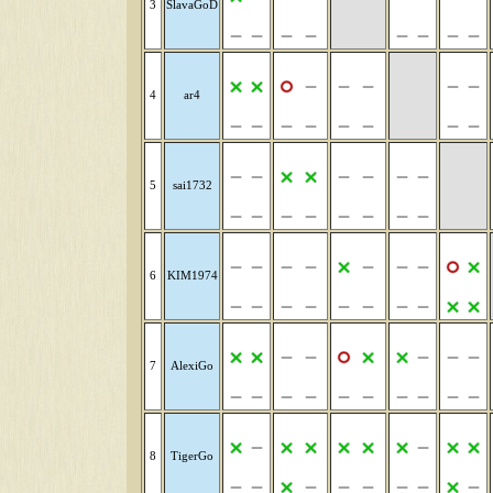
3
SlavaGoD
4
ar4
5
sai1732
6
KIM1974
7
AlexiGo
8
TigerGo