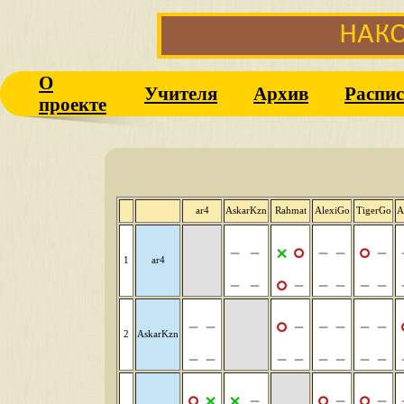
О
Учителя
Архив
Распис
проекте
ar4
AskarKzn
Rahmat
AlexiGo
TigerGo
A
1
ar4
2
AskarKzn