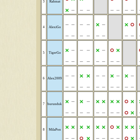
3
Rahmat
4
AlexiGo
5
TigerGo
6
Alex2009
7
burunduk
8
MilaPon