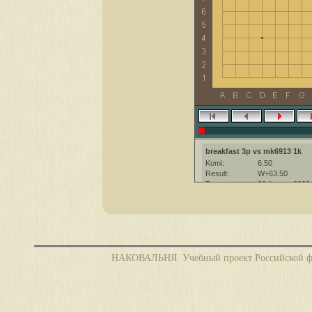
breakfast 3p vs mk6913 1k
Komi:
6.50
Result:
W+63.50
Date:
20 August 2022
Place:
The KGS Go Ser
Overtime:
3x60 byo-yomi
Ruleset:
Japanese
Time limit:
1800
Created with:
CGoban:3
НАКОВАЛЬНЯ. Учебный проект Российской фед