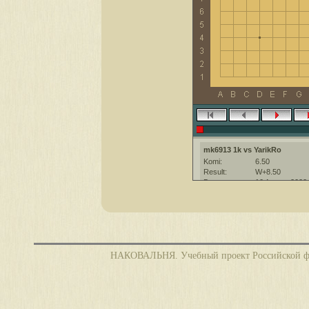
mk6913 1k vs YarikRo
Komi:
6.50
Result:
W+8.50
Date:
10 August 2022
Place:
The KGS Go Ser
Overtime:
5x30 byo-yomi
Ruleset:
Japanese
Time limit:
1800
Created with:
CGoban:3
НАКОВАЛЬНЯ. Учебный проект Российской фед
YarikRo [-]: Приятной игры