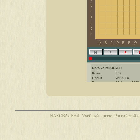
Nata vs mk6913 1k
Komi:
6.50
Result:
W+29.50
Date:
30 August 2022
Place:
The KGS Go Ser
Overtime:
5x60 byo-yomi
Ruleset:
Japanese
Time limit:
1800
Created with:
CGoban:3
НАКОВАЛЬНЯ. Учебный проект Российской фед