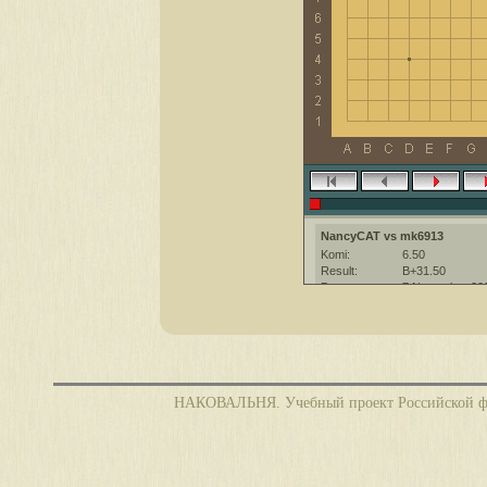
NancyCAT vs mk6913
Komi:
6.50
Result:
B+31.50
Date:
7 November 20
Place:
The KGS Go Ser
Overtime:
5x30 byo-yomi
Ruleset:
Japanese
Time limit:
1800
Created with:
CGoban:3
НАКОВАЛЬНЯ. Учебный проект Российской фед
NancyCAT [-]: Приятной игры!
mk6913 [?]: хорошей игры