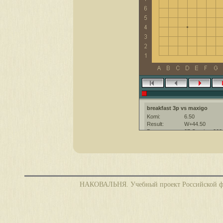
breakfast 3p vs maxigo
Komi:
6.50
Result:
W+44.50
Date:
27 October 202
Place:
The KGS Go Ser
Overtime:
5x60 byo-yomi
Ruleset:
Japanese
Time limit:
1800
Created with:
CGoban:3
НАКОВАЛЬНЯ. Учебный проект Российской фед