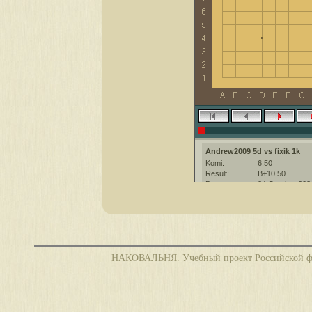
Andrew2009 5d vs fixik 1k
Komi:
6.50
Result:
B+10.50
Date:
24 October 202
Place:
The KGS Go Ser
Overtime:
3x30 byo-yomi
Ruleset:
Japanese
Time limit:
1800
Created with:
CGoban:3
НАКОВАЛЬНЯ. Учебный проект Российской фед
Andrew2009 [5d?]: Привет!
Andrew2009 [5d?]: Хорошей иг
fixik [1k]: приятной игры!