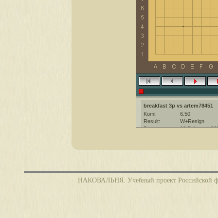
breakfast 3p vs artem78451
Komi:
6.50
Result:
W+Resign
Date:
12 February 20
Place:
The KGS Go Ser
Overtime:
5x60 byo-yomi
Ruleset:
Japanese
Time limit:
1800
Created with:
CGoban:3
НАКОВАЛЬНЯ. Учебный проект Российской фед
artem78451 [-]: красивой игры!