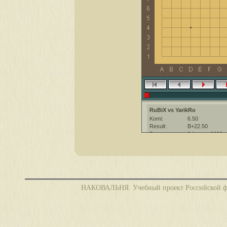
RuBiX vs YarikRo
Komi:
6.50
Result:
B+22.50
Date:
8 August 2022
Place:
The KGS Go Ser
Overtime:
5x30 byo-yomi
Ruleset:
Japanese
Time limit:
1800
Created with:
CGoban:3
НАКОВАЛЬНЯ. Учебный проект Российской фед
RuBiX [?]: Приятной партии
YarikRo [-]: Интересной игры