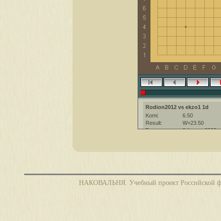
Rodion2012 vs ekzo1 1d
Komi:
6.50
Result:
W+23.50
Date:
9 August 2022
Place:
The KGS Go Ser
Overtime:
5x30 byo-yomi
Ruleset:
Japanese
Time limit:
1800
Created with:
CGoban:3
НАКОВАЛЬНЯ. Учебный проект Российской фед
Rodion2012 [-]: хорошей игры!
ekzo1 [1d]: хорошей игрқ!