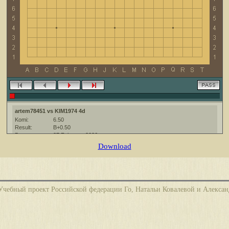
artem78451 vs KIM1974 4d
Komi:
6.50
Result:
B+0.50
Date:
27 February 2026
Place:
The KGS Go Server at http://www.gokgs.com/
Download
Overtime:
5x30 byo-yomi
Ruleset:
Japanese
Time limit:
1800
Created with:
CGoban:3
бный проект Российской федерации Го, Натальи Ковалевой и Алекса