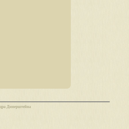
ндра Динерштейна