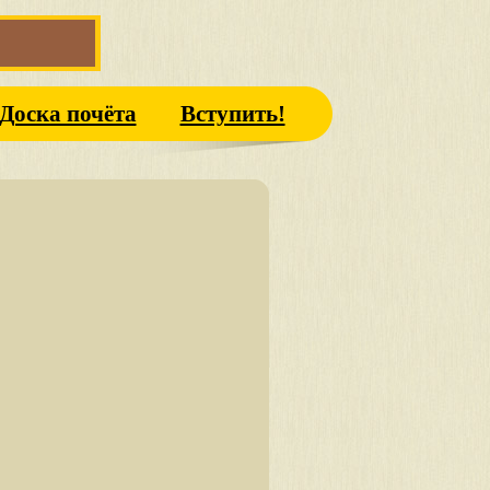
Доска почёта
Вступить!