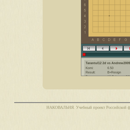
Tarantul12 2d vs Andrew2009
Komi:
6.50
Result:
B+Resign
Date:
18 February 20
Place:
The KGS Go Ser
Overtime:
5x30 byo-yomi
Ruleset:
Japanese
Time limit:
1800
Created with:
CGoban:3
НАКОВАЛЬНЯ. Учебный проект Российской фед
Andrew2009 [3d]: Привет!
Tarantul12 [2d?]: хорошей игры
Tarantul12 [2d?]: привет
Andrew2009 [3d]: Хорошей игр